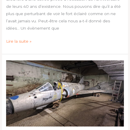
de leurs 40 ans d’existence. Nous pouvons dire qu’il a été
plus que perturbant de voir le fort éclairé comme on ne
l’avait jamais vu. Peut-être cela nous a-t-il donné des
idées… Un évènement que
Lire la suite »
Le
remontage
des
avions
se
poursuit