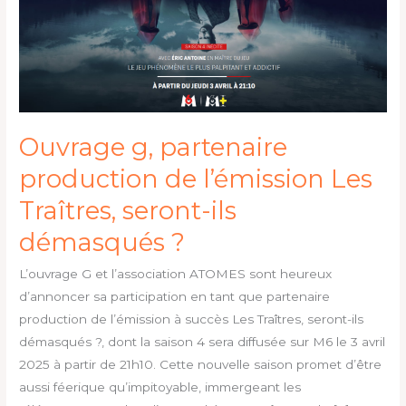
Les
Traîtres,
seront-
ils
démasqués ?
Ouvrage g, partenaire
production de l’émission Les
Traîtres, seront-ils
démasqués ?
L’ouvrage G et l’association ATOMES sont heureux
d’annoncer sa participation en tant que partenaire
production de l’émission à succès Les Traîtres, seront-ils
démasqués ?, dont la saison 4 sera diffusée sur M6 le 3 avril
2025 à partir de 21h10. Cette nouvelle saison promet d’être
aussi féerique qu’impitoyable, immergeant les