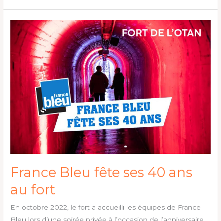
France
Bleu
fête
ses
40
ans
au
fort
France Bleu fête ses 40 ans
au fort
En octobre 2022, le fort a accueilli les équipes de France
Bleu lors d’une soirée privée à l’occasion de l’anniversaire